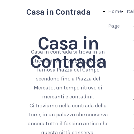
Casa in Contrada
Home
Ita
Page
Casa in
Casa in contrada si trova in un
Contrada
reticolo di vie e viuzze che dalla
famosa Piazza del Campo
scendono fino a Piazza del
Mercato, un tempo ritrovo di
mercanti e contadini.
Ci troviamo nella contrada della
Torre, in un palazzo che conserva
ancora tutto il fascino antico che
questa città conserva.